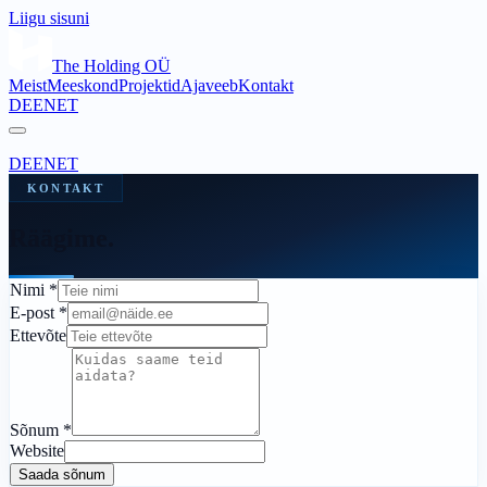
Liigu sisuni
The Holding OÜ
Meist
Meeskond
Projektid
Ajaveeb
Kontakt
DE
EN
ET
DE
EN
ET
KONTAKT
Räägime.
Nimi
*
E-post
*
Ettevõte
Sõnum
*
Website
Saada sõnum