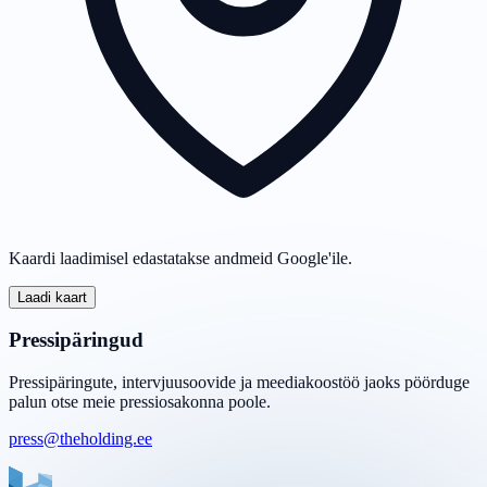
Kaardi laadimisel edastatakse andmeid Google'ile.
Laadi kaart
Pressipäringud
Pressipäringute, intervjuusoovide ja meediakoostöö jaoks pöörduge
palun otse meie pressiosakonna poole.
press@theholding.ee