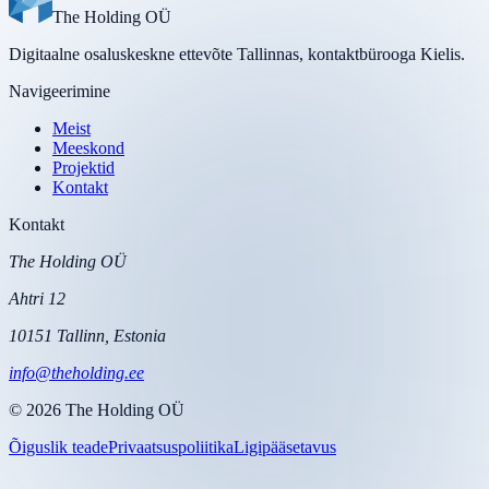
The Holding OÜ
Digitaalne osaluskeskne ettevõte Tallinnas, kontaktbürooga Kielis.
Navigeerimine
Meist
Meeskond
Projektid
Kontakt
Kontakt
The Holding OÜ
Ahtri 12
10151 Tallinn, Estonia
info@theholding.ee
©
2026
The Holding OÜ
Õiguslik teade
Privaatsuspoliitika
Ligipääsetavus